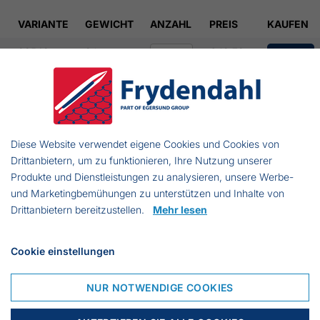
VARIANTE
GEWICHT
ANZAHL
PREIS
KAUFEN
88542
2 kg
€ 12.73
88544
4 kg
€ 23.93
Diese Website verwendet eigene Cookies und Cookies von
88546
6 kg
€ 36.66
Drittanbietern, um zu funktionieren, Ihre Nutzung unserer
Produkte und Dienstleistungen zu analysieren, unsere Werbe-
und Marketingbemühungen zu unterstützen und Inhalte von
88548
8 kg
€ 55.95
Drittanbietern bereitzustellen.
Mehr lesen
885412
12 kg
€ 71.67
Cookie einstellungen
NUR NOTWENDIGE COOKIES
885416
16 kg
€ 97.12