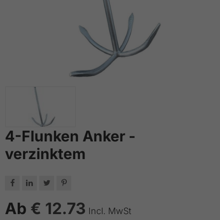
4-Flunken Anker -
verzinktem




Ab
€ 12.73
Incl. MwSt