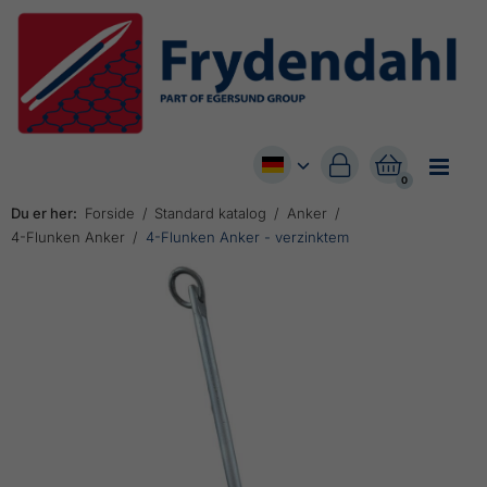


0
Du er her:
Forside
Standard katalog
Anker
4-Flunken Anker
4-Flunken Anker - verzinktem