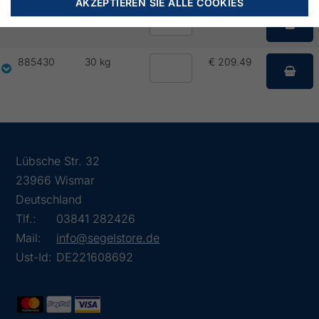
AKZEPTIEREN SIE ALLE COOKIES
885425
25 kg
€ 144.30
885430
30 kg
€ 209.49
Lübsche Str. 32
23966 Wismar
Deutschland
Tlf.:
03841 282426
Mail:
info@segelstore.de
Ust-Id:
DE221608692