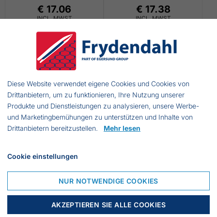
€ 17.06
€ 17.38
INCL. MWST
INCL. MWST
Diese Website verwendet eigene Cookies und Cookies von
Drittanbietern, um zu funktionieren, Ihre Nutzung unserer
Produkte und Dienstleistungen zu analysieren, unsere Werbe-
und Marketingbemühungen zu unterstützen und Inhalte von
Drittanbietern bereitzustellen.
Mehr lesen
BIG-BAGS FÜR
BIG-BAGS FÜR
ASBEST
Cookie einstellungen
ASBEST MIT
MIT INNER- LINER
INNENAUSKLEIDUNG-
130 X 120 X 110 CM.
NUR NOTWENDIGE COOKIES
€ 19.93
€ 24.90
INCL. MWST
INCL. MWST
AKZEPTIEREN SIE ALLE COOKIES