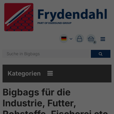


0

Kategorien

Bigbags für die
Industrie, Futter,
Rohstoffe, Fischerei etc.