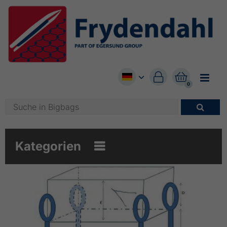


0

Kategorien
