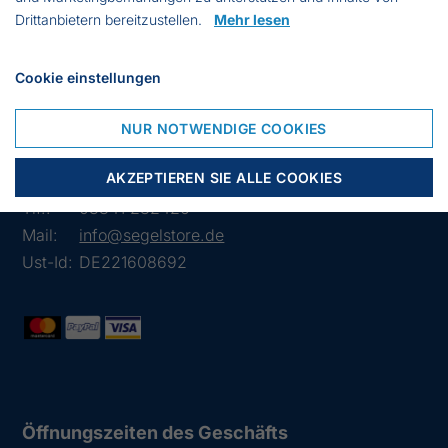
In Packungen á 100 stk.
Drittanbietern bereitzustellen.
Mehr lesen
In mehreren Varianten erhältlich
Cookie einstellungen
Lübsche Str. 32
NUR NOTWENDIGE COOKIES
23966 Wismar
AKZEPTIEREN SIE ALLE COOKIES
Deutschland
Tlf.:
03841 282426
Mail:
info@segelstore.de
Ust-Id:
DE221608692
Öffnungszeiten des Geschäfts