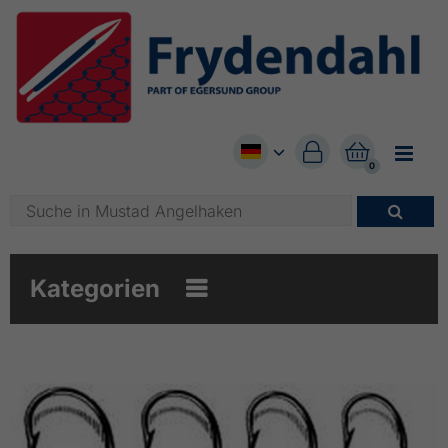


0

Kategorien
