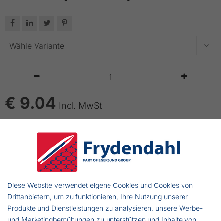






€ 9.04
Incl. MwSt
IN DEN WARENKORB LEGEN
bis zu 14 Tage Lieferzeit
Diese Website verwendet eigene Cookies und Cookies von
Mustad Best Kirby 1536DT
Drittanbietern, um zu funktionieren, Ihre Nutzung unserer
Aus Duratin hergestellt
Produkte und Dienstleistungen zu analysieren, unsere Werbe-
und Marketingbemühungen zu unterstützen und Inhalte von