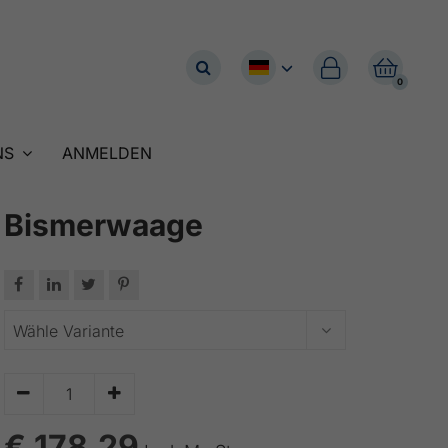


0
NS
ANMELDEN
Bismerwaage






€ 178.29