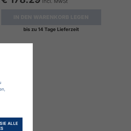
Incl. MwSt
IN DEN WARENKORB LEGEN
bis zu 14 Tage Lieferzeit
u
en,
SIE ALLE
ES