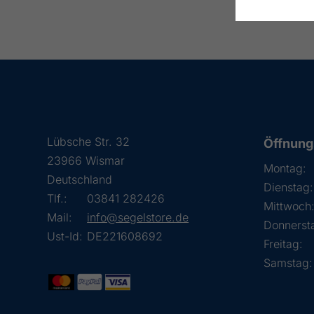
Lübsche Str. 32
Öffnung
23966 Wismar
Montag:
Deutschland
Dienstag:
Tlf.:
03841 282426
Mittwoch
Mail:
info@segelstore.de
Donnerst
Ust-Id:
DE221608692
Freitag:
Samstag: