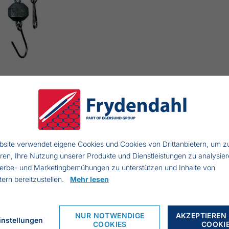
site verwendet eigene Cookies und Cookies von Drittanbietern, um z
eren, Ihre Nutzung unserer Produkte und Dienstleistungen zu analysier
rwaage
erbe- und Marketingbemühungen zu unterstützen und Inhalte von
etern bereitzustellen.
Mehr lesen
it Gewicht
zeige in rostfreiem Stahl
NUR NOTWENDIGE
AKZEPTIEREN 
um Wiegen des Fisches an Bord
instellungen
COOKIES
COOKI