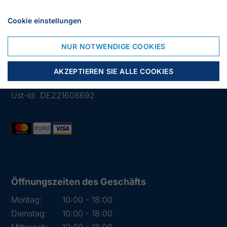
Cookie einstellungen
Lübsche Str. 32
23966 Wismar
NUR NOTWENDIGE COOKIES
Deutschland
Tlf.:
03841 282426
AKZEPTIEREN SIE ALLE COOKIES
Mail:
info@segelstore.de
Ust-Id:
DE221608692
Öffnungszeiten des Geschäfts
Montag:
10:00 - 18:00
Dienstag:
10:00 - 18:00
Mittwoch:
10:00 - 18:00