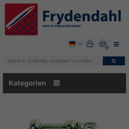


0

Kategorien
