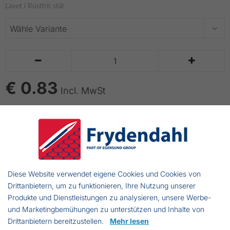
Lavet i Rustfrit stål


€ 0.83
Incl. MwSt
IN DEN WARENKORB LEGEN
bis zu 14 Tage Lieferzeit
Schäckel
Diese Website verwendet eigene Cookies und Cookies von
Drittanbietern, um zu funktionieren, Ihre Nutzung unserer
Schäckel werden für viele Zwecke verwendet. Z.B. bei
Produkte und Dienstleistungen zu analysieren, unsere Werbe-
zusammenketten von Ketten, Leinen oder Seilen.
und Marketingbemühungen zu unterstützen und Inhalte von
Drittanbietern bereitzustellen.
Mehr lesen