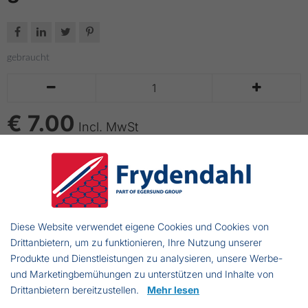




gebraucht


€ 7.00
Incl. MwSt
IN DEN WARENKORB LEGEN
bis zu 14 Tage Lieferzeit
Diese Website verwendet eigene Cookies und Cookies von
Grün/Blau Beutel a 20 stk.
Drittanbietern, um zu funktionieren, Ihre Nutzung unserer
Produkte und Dienstleistungen zu analysieren, unsere Werbe-
Autrieb: 85g
und Marketingbemühungen zu unterstützen und Inhalte von
Drittanbietern bereitzustellen.
Mehr lesen