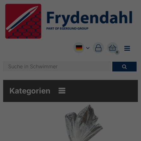


0

Kategorien
