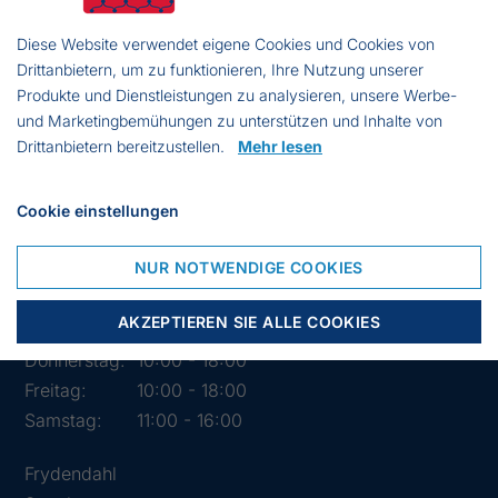
Mail:
info@segelstore.de
Ust-Id:
DE221608692
Diese Website verwendet eigene Cookies und Cookies von
Drittanbietern, um zu funktionieren, Ihre Nutzung unserer
Produkte und Dienstleistungen zu analysieren, unsere Werbe-
und Marketingbemühungen zu unterstützen und Inhalte von
Drittanbietern bereitzustellen.
Mehr lesen
Cookie einstellungen
Öffnungszeiten des Geschäfts
NUR NOTWENDIGE COOKIES
Montag:
10:00 - 18:00
Dienstag:
10:00 - 18:00
AKZEPTIEREN SIE ALLE COOKIES
Mittwoch:
10:00 - 18:00
Donnerstag:
10:00 - 18:00
Freitag:
10:00 - 18:00
Samstag:
11:00 - 16:00
Frydendahl