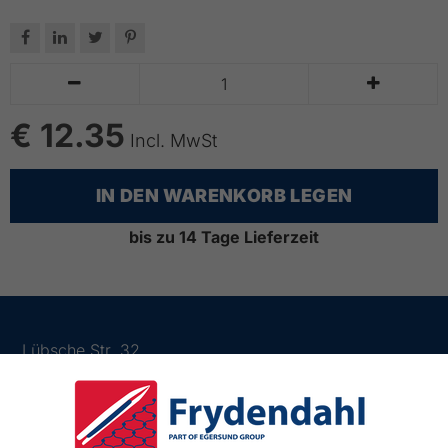






€ 12.35
Incl. MwSt
IN DEN WARENKORB LEGEN
bis zu 14 Tage Lieferzeit
Lübsche Str. 32
23966 Wismar
Deutschland
Tlf.:
03841 282426