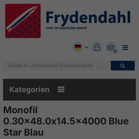


0

Kategorien

Monofil
0.30x48.0x14.5x4000 Blue
Star Blau