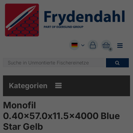


0

Kategorien

Monofil
0.40x57.0x11.5x4000 Blue
Star Gelb