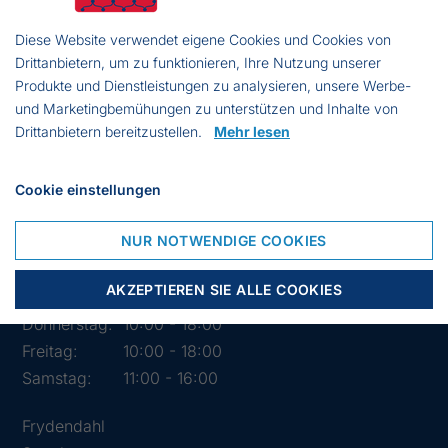
Mail:
info@segelstore.de
Ust-Id:
DE221608692
Diese Website verwendet eigene Cookies und Cookies von
Drittanbietern, um zu funktionieren, Ihre Nutzung unserer
Produkte und Dienstleistungen zu analysieren, unsere Werbe-
und Marketingbemühungen zu unterstützen und Inhalte von
Drittanbietern bereitzustellen.
Mehr lesen
Cookie einstellungen
Öffnungszeiten des Geschäfts
NUR NOTWENDIGE COOKIES
Montag:
10:00 - 18:00
Dienstag:
10:00 - 18:00
AKZEPTIEREN SIE ALLE COOKIES
Mittwoch:
10:00 - 18:00
Donnerstag:
10:00 - 18:00
Freitag:
10:00 - 18:00
Samstag:
11:00 - 16:00
Frydendahl