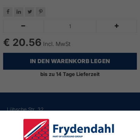






€ 20.56
Incl. MwSt
IN DEN WARENKORB LEGEN
bis zu 14 Tage Lieferzeit
Lübsche Str. 32
23966 Wismar
Deutschland
Tlf.:
03841 282426