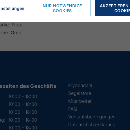
schentiefe: 20,5
NUR NOTWENDIGE
AKZEPTIEREN 
instellungen
notenlänge: 2000
COOKIES
COOKI
öhe: 2665 mm
rke: Fitex
arbe: Grün
Frydendahl
szeiten des Geschäfts
Segelstore
10:00 - 18:00
Mitarbeiter
10:00 - 18:00
FAQ
:
10:00 - 18:00
Verkaufsbedingungen
ag:
10:00 - 18:00
Datenschutzerklärung
10:00 - 18:00