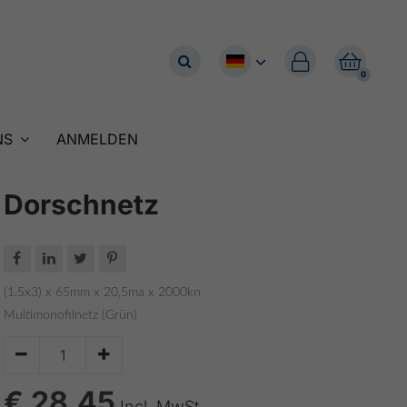


0
NS
ANMELDEN
Dorschnetz




(1.5x3) x 65mm x 20,5ma x 2000kn
Multimonofilnetz (Grün)


€ 28.45
Incl. MwSt