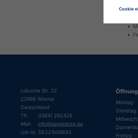
Ma
Cookie e
K
H
Ma
F
Lübsche Str. 32
Öffnung
23966 Wismar
Montag:
Deutschland
Dienstag:
Tlf.:
03841 282426
Mittwoch
Mail:
info@segelstore.de
Donnerst
Ust-Id:
DE221608692
Freitag: