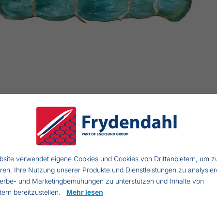
timonofil Dorschnetz
site verwendet eigene Cookies und Cookies von Drittanbietern, um z
eren, Ihre Nutzung unserer Produkte und Dienstleistungen zu analysier
p: Multimonofil
erbe- und Marketingbemühungen zu unterstützen und Inhalte von
den: (1.5x3)
etern bereitzustellen.
Mehr lesen
aschenweite: 65 mm