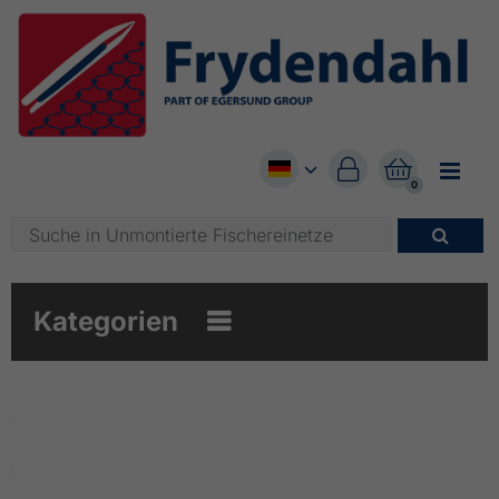


0

Kategorien
