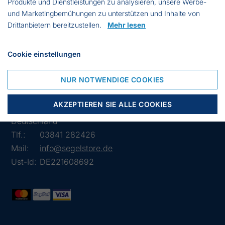
Produkte und Dienstleistungen zu analysieren, unsere Werbe-
Knotenlänge: 2000
und Marketingbemühungen zu unterstützen und Inhalte von
Höhe: 2255 mm
Drittanbietern bereitzustellen.
Mehr lesen
Marke: Fitex
Farbe: Grün
Cookie einstellungen
NUR NOTWENDIGE COOKIES
Lübsche Str. 32
AKZEPTIEREN SIE ALLE COOKIES
23966 Wismar
Deutschland
Tlf.:
03841 282426
Mail:
info@segelstore.de
Ust-Id:
DE221608692