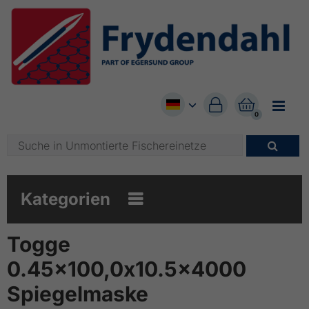


0

Kategorien

Togge
0.45x100,0x10.5x4000
Spiegelmaske