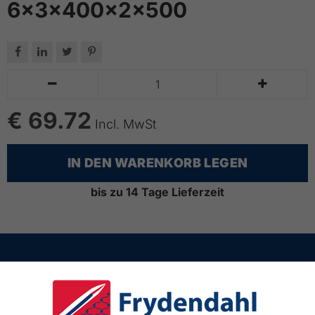
6x3x400x2x500






€ 69.72
Incl. MwSt
IN DEN WARENKORB LEGEN
bis zu 14 Tage Lieferzeit
Lübsche Str. 32
23966 Wismar
Deutschland