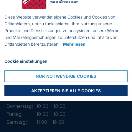
Tlf.:
03841 282426
Mail:
info@segelstore.de
Diese Website verwendet eigene Cookies und Cookies von
Ust-Id:
DE221608692
Drittanbietern, um zu funktionieren, Ihre Nutzung unserer
Produkte und Dienstleistungen zu analysieren, unsere Werbe-
und Marketingbemühungen zu unterstützen und Inhalte von
Drittanbietern bereitzustellen.
Mehr lesen
Cookie einstellungen
Öffnungszeiten des Geschäfts
NUR NOTWENDIGE COOKIES
Montag:
10:00 - 18:00
Dienstag:
10:00 - 18:00
AKZEPTIEREN SIE ALLE COOKIES
Mittwoch:
10:00 - 18:00
Donnerstag:
10:00 - 18:00
Freitag:
10:00 - 18:00
Samstag:
11:00 - 16:00