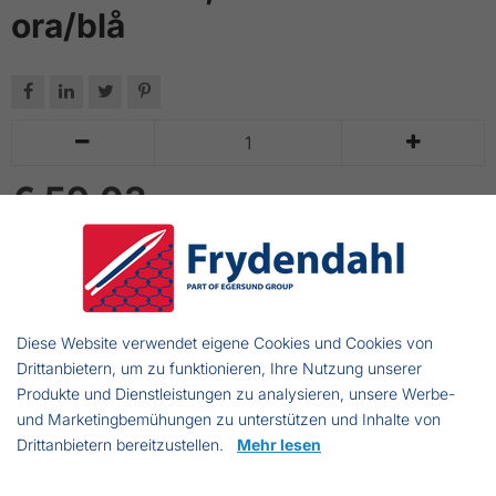
ora/blå






€ 59.03
Incl. MwSt
IN DEN WARENKORB LEGEN
bis zu 14 Tage Lieferzeit
Diese Website verwendet eigene Cookies und Cookies von
Drittanbietern, um zu funktionieren, Ihre Nutzung unserer
Umonteret fiskenet.
Produkte und Dienstleistungen zu analysieren, unsere Werbe-
und Marketingbemühungen zu unterstützen und Inhalte von
Drittanbietern bereitzustellen.
Mehr lesen
Lübsche Str. 32