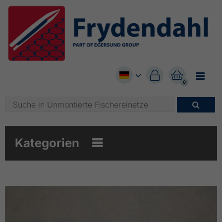


0

Kategorien
