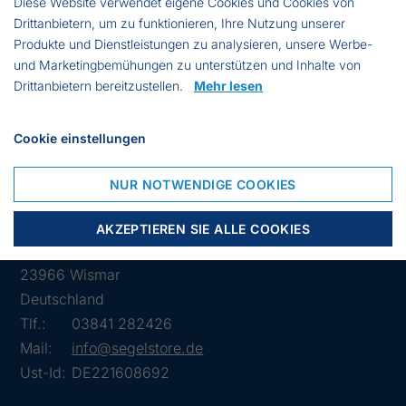
Diese Website verwendet eigene Cookies und Cookies von
Maschenweite: 55 mm
Drittanbietern, um zu funktionieren, Ihre Nutzung unserer
Maschentiefe: 25,5 ma
Produkte und Dienstleistungen zu analysieren, unsere Werbe-
Knotenlänge: 1000kn
und Marketingbemühungen zu unterstützen und Inhalte von
Fanghöhe: 2,4 m
Drittanbietern bereitzustellen.
Mehr lesen
30mtr kreuzgeflochtene 5mm Flechtleine m/
Schwimmer
Cookie einstellungen
35mtr Bleileine Nr. 1,5
NUR NOTWENDIGE COOKIES
AKZEPTIEREN SIE ALLE COOKIES
Lübsche Str. 32
23966 Wismar
Deutschland
Tlf.:
03841 282426
Mail:
info@segelstore.de
Ust-Id:
DE221608692