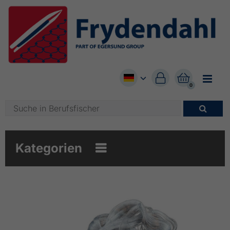


0

Kategorien
