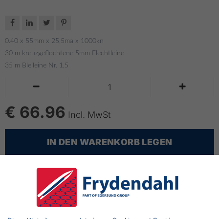




0.40 x 55mm x 25,5ma x 1000kn
30 m kreuzgeflochtene 5mm Flechtleine
35 m Bleileine Nr. 1,5


€ 66.96
Incl. MwSt
IN DEN WARENKORB LEGEN
bis zu 14 Tage Lieferzeit
Montiertes Forellennetz
Typ: 0.40