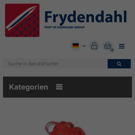


0

Kategorien
