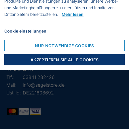
Produkte und Dienstleistungen zu analysieren, unsere Werbe-
Knotenlänge: 2000
und Marketingbemühungen zu unterstützen und Inhalte von
Höhe: 2255 mm
Drittanbietern bereitzustellen.
Mehr lesen
Marke: Fitex
Farbe: Grün
Cookie einstellungen
NUR NOTWENDIGE COOKIES
Lübsche Str. 32
AKZEPTIEREN SIE ALLE COOKIES
23966 Wismar
Deutschland
Tlf.:
03841 282426
Mail:
info@segelstore.de
Ust-Id:
DE221608692