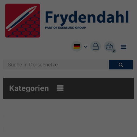


0

Kategorien
