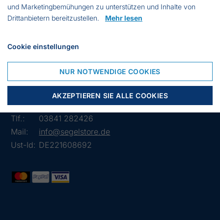
Höhe: 4290 mm
und Marketingbemühungen zu unterstützen und Inhalte von
Marke: Blue Star
Drittanbietern bereitzustellen.
Mehr lesen
Farbe: Grün
Cookie einstellungen
NUR NOTWENDIGE COOKIES
Lübsche Str. 32
23966 Wismar
AKZEPTIEREN SIE ALLE COOKIES
Deutschland
Tlf.:
03841 282426
Mail:
info@segelstore.de
Ust-Id:
DE221608692