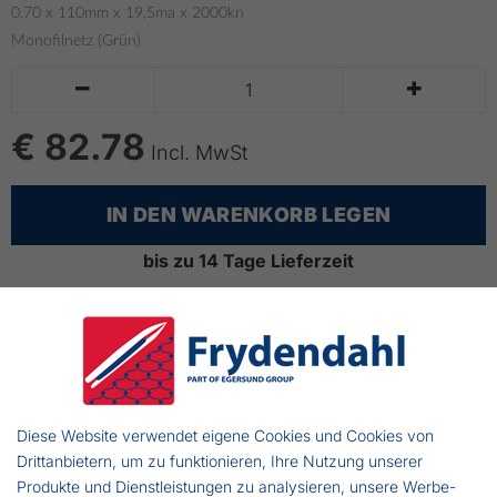
0.70 x 110mm x 19,5ma x 2000kn
Monofilnetz (Grün)


€ 82.78
Incl. MwSt
IN DEN WARENKORB LEGEN
bis zu 14 Tage Lieferzeit
Monofil Heilbuttnetz
Faden: 0,70
Maschenweite: 110 mm
Diese Website verwendet eigene Cookies und Cookies von
Maschentiefe: 19,5
Drittanbietern, um zu funktionieren, Ihre Nutzung unserer
Knotenlänge: 2000
Produkte und Dienstleistungen zu analysieren, unsere Werbe-