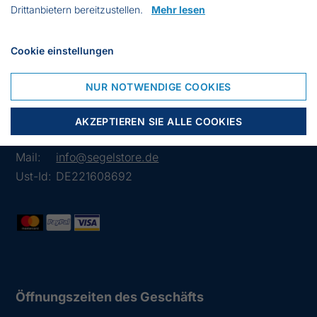
Drittanbietern bereitzustellen.
Mehr lesen
Cookie einstellungen
Lübsche Str. 32
NUR NOTWENDIGE COOKIES
23966 Wismar
Deutschland
AKZEPTIEREN SIE ALLE COOKIES
Tlf.:
03841 282426
Mail:
info@segelstore.de
Ust-Id:
DE221608692
Öffnungszeiten des Geschäfts