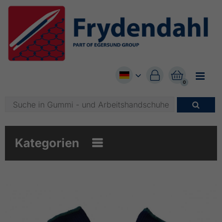


0

Kategorien
