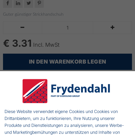




Guter günstiger Strickhandschuh


€ 3.31
Incl. MwSt
IN DEN WARENKORB LEGEN
bis zu 14 Tage Lieferzeit
Gestrickte Handschuhe
Aus marineblauen Thermofiber gestrickt
Diese Website verwendet eigene Cookies und Cookies von
One Size
Drittanbietern, um zu funktionieren, Ihre Nutzung unserer
Produkte und Dienstleistungen zu analysieren, unsere Werbe-
Warme Handschuhe für viele verschiedene Zwecke
und Marketingbemühungen zu unterstützen und Inhalte von