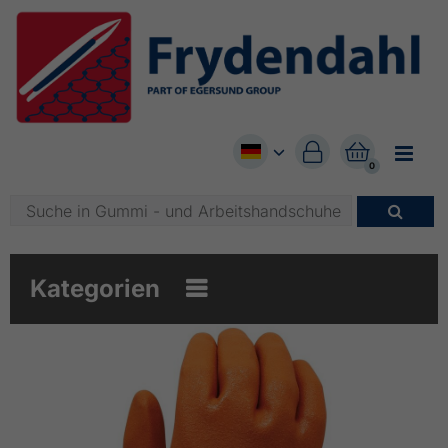


0

Kategorien
