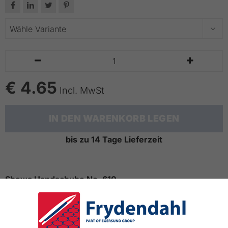






€ 4.65
Incl. MwSt
IN DEN WARENKORB LEGEN
bis zu 14 Tage Lieferzeit
Showa Handschuhe No. 610
Aus PVC und beweglich wie natürliches Gummi
Mit Baumwollfutter
Länge: 25 cm