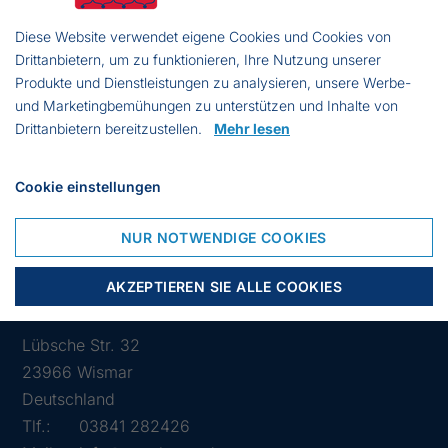
Resistent gegenüber Chemikalien
Diese Website verwendet eigene Cookies und Cookies von
Gute Anpassung
Drittanbietern, um zu funktionieren, Ihre Nutzung unserer
angeraute Handflächen für einen guten Halt
Produkte und Dienstleistungen zu analysieren, unsere Werbe-
und Marketingbemühungen zu unterstützen und Inhalte von
Antibakteriell behandelt
Drittanbietern bereitzustellen.
Mehr lesen
Widerstandsfähig
Größen: 8/M, 9/L, 10/XL, 11/XXL
Cookie einstellungen
NUR NOTWENDIGE COOKIES
AKZEPTIEREN SIE ALLE COOKIES
Lübsche Str. 32
23966 Wismar
Deutschland
Tlf.:
03841 282426