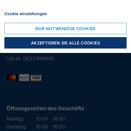
Cookie einstellungen
Lübsche Str. 32
23966 Wismar
NUR NOTWENDIGE COOKIES
Deutschland
Tlf.:
03841 282426
AKZEPTIEREN SIE ALLE COOKIES
Mail:
info@segelstore.de
Ust-Id:
DE221608692
Öffnungszeiten des Geschäfts
Montag:
10:00 - 18:00
Dienstag:
10:00 - 18:00