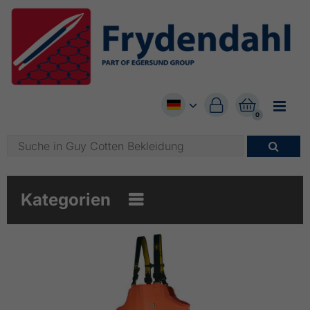


0

Kategorien
