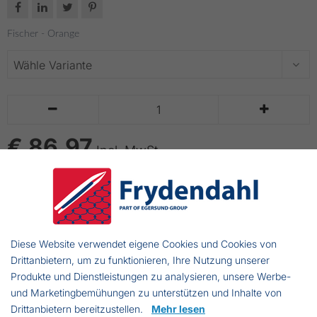




Fischer - Orange


€ 86.97
Incl. MwSt
IN DEN WARENKORB LEGEN
bis zu 14 Tage Lieferzeit
Diese Website verwendet eigene Cookies und Cookies von
Drittanbietern, um zu funktionieren, Ihre Nutzung unserer
Guy Cotten Barossa Hose
Produkte und Dienstleistungen zu analysieren, unsere Werbe-
und Marketingbemühungen zu unterstützen und Inhalte von
Drittanbietern bereitzustellen.
Mehr lesen