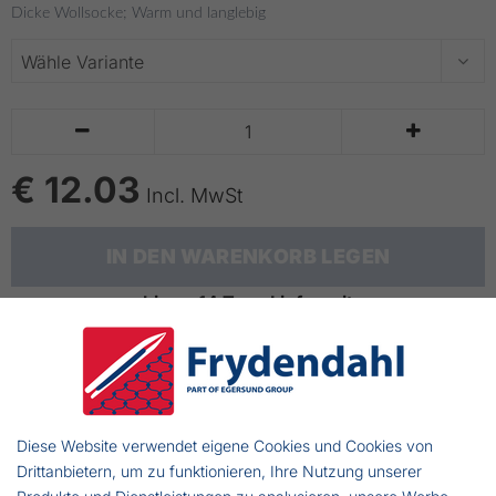
Dicke Wollsocke; Warm und langlebig


€ 12.03
Incl. MwSt
IN DEN WARENKORB LEGEN
bis zu 14 Tage Lieferzeit
Warme Eskimo Socken
Klassischer Strumpf aus Wolle, der die Füße warm hält.
Diese Website verwendet eigene Cookies und Cookies von
Drittanbietern, um zu funktionieren, Ihre Nutzung unserer
80% Wolle