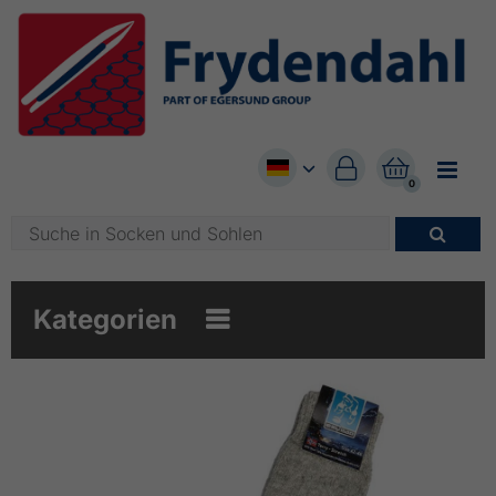


0

Kategorien
