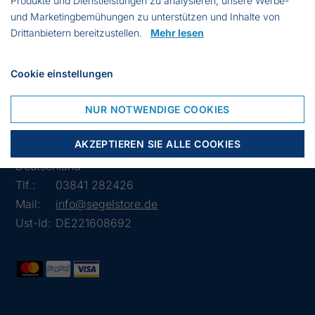
Produkte und Dienstleistungen zu analysieren, unsere Werbe-
18% Polyamid
und Marketingbemühungen zu unterstützen und Inhalte von
2% Elastan
Drittanbietern bereitzustellen.
Mehr lesen
Cookie einstellungen
NUR NOTWENDIGE COOKIES
Lübsche Str. 32
AKZEPTIEREN SIE ALLE COOKIES
23966 Wismar
Deutschland
Tlf.:
03841 282426
Mail:
info@segelstore.de
Ust-Id:
DE221608692