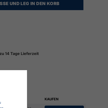
SE UND LEG IN DEN KORB
 zu 14 Tage Lieferzeit
HL
PREIS
KAUFEN
u
en,