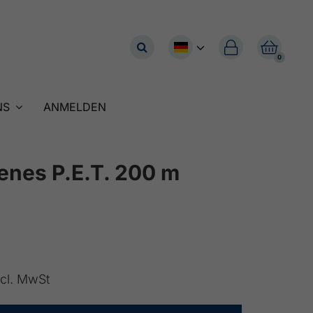


0
NS
ANMELDEN
enes P.E.T. 200 m
ncl. MwSt