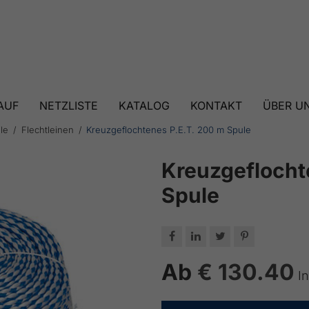
AUF
NETZLISTE
KATALOG
KONTAKT
ÜBER U
le
Flechtleinen
Kreuzgeflochtenes P.E.T. 200 m Spule
Kreuzgeflocht
Spule




Ab
€ 130.40
I