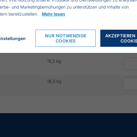
8,0 kg
erbe- und Marketingbemühungen zu unterstützen und Inhalte von
etern bereitzustellen.
Mehr lesen
10,0 kg
NUR NOTWENDIGE
AKZEPTIEREN 
instellungen
15,5 kg
COOKIES
COOKI
16,5 kg
18,5 kg