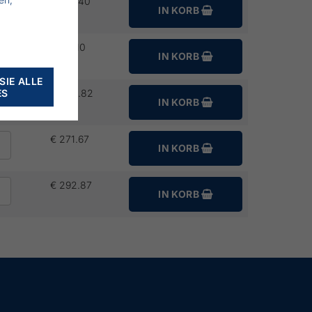
€ 130.40
IN KORB
€ 161.10
IN KORB
SIE ALLE
ES
€ 248.82
IN KORB
€ 271.67
IN KORB
€ 292.87
IN KORB