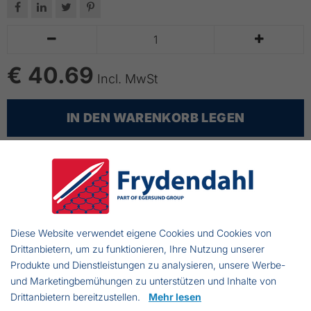






€ 40.69
Incl. MwSt
IN DEN WARENKORB LEGEN
bis zu 14 Tage Lieferzeit
Polyäthylen 3 -fach
Ø: 5mm.
Diese Website verwendet eigene Cookies und Cookies von
Spulen von 220m.
Drittanbietern, um zu funktionieren, Ihre Nutzung unserer
Farben: Schwarz
Produkte und Dienstleistungen zu analysieren, unsere Werbe-
Geeignet für Schlittenhunderennen
und Marketingbemühungen zu unterstützen und Inhalte von
Drittanbietern bereitzustellen.
Mehr lesen