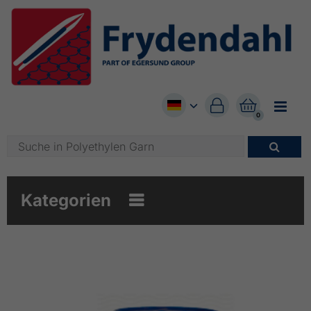


0

Kategorien
