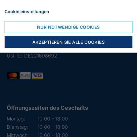
Cookie einstellungen
Lübsche Str. 32
23966 Wismar
NUR NOTWENDIGE COOKIES
Deutschland
Tlf.:
03841 282426
AKZEPTIEREN SIE ALLE COOKIES
Mail:
info@segelstore.de
Ust-Id:
DE221608692
Öffnungszeiten des Geschäfts
Montag:
10:00 - 18:00
Dienstag:
10:00 - 18:00
Mittwoch:
10:00 - 18:00