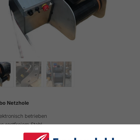
o Netzhole
ektronisch betrieben
s rostfreiem Stahl
odell: Snap-up SM/M-1-EL