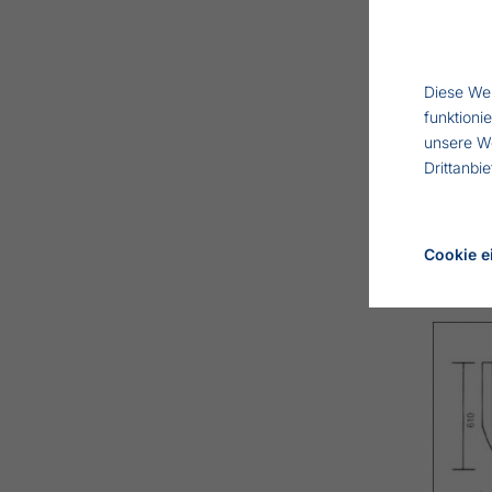
TYP
Model 
Diese Web
funktioni
12/24V
unsere W
Bandge
Drittanbi
NB!
Fü
Kontak
Cookie e