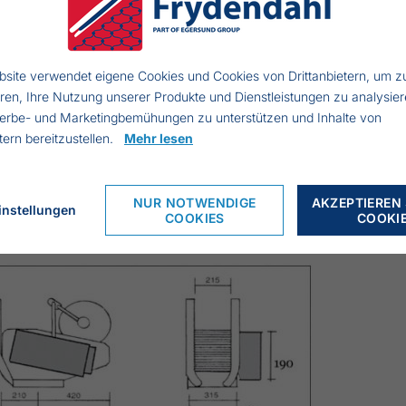
Snap-up, SM/M-1 EL (elektronisch betrieben)
site verwendet eigene Cookies und Cookies von Drittanbietern, um z
eren, Ihre Nutzung unserer Produkte und Dienstleistungen zu analysier
 - Friktion: 160 kg
erbe- und Marketingbemühungen zu unterstützen und Inhalte von
schwindigkeit/Minute: 45 mtr - Gewicht: 50 kg
etern bereitzustellen.
Mehr lesen
r den elektronische betriebenen Netzholer können wir einen B
tiere uns für einen Preis.
NUR NOTWENDIGE
AKZEPTIEREN 
instellungen
COOKIES
COOKI