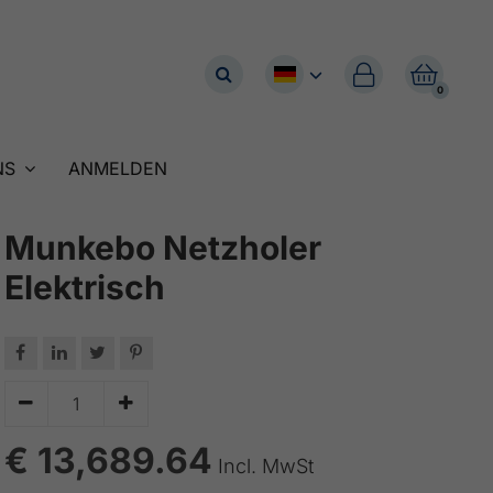


0
NS
ANMELDEN
Munkebo Netzholer
Elektrisch






€ 13,689.64
Incl. MwSt