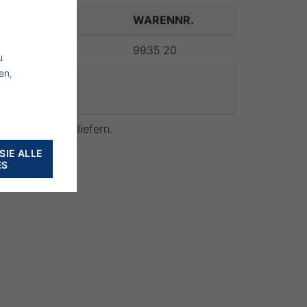
WARENNR.
9935 20
u
en,
atteriekasten liefern.
SIE ALLE
ES