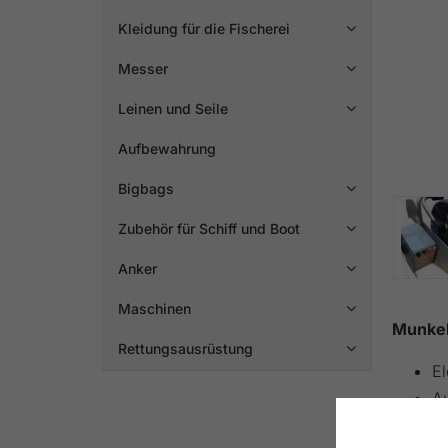
Kleidung für die Fischerei

Messer

Leinen und Seile

Aufbewahrung
Bigbags

Zubehör für Schiff und Boot

Anker

Maschinen

Munkeb
Rettungsausrüstung

El
Au
M