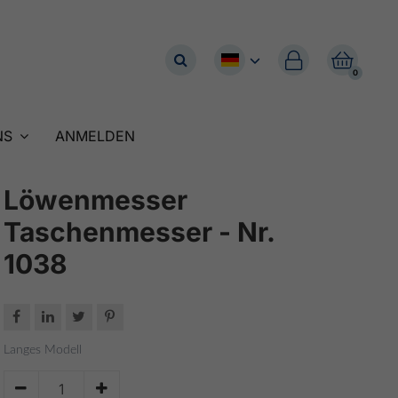


0
NS
ANMELDEN
Löwenmesser
Taschenmesser - Nr.
1038




Langes Modell

