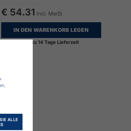
€ 54.31
Incl. MwSt
IN DEN WARENKORB LEGEN
bis zu 14 Tage Lieferzeit
u
en,
SIE ALLE
ES