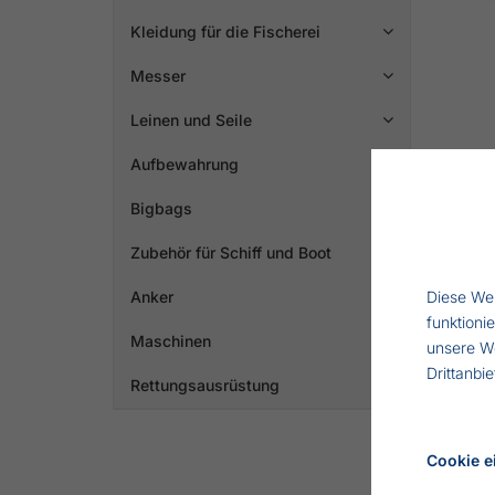
Kleidung für die Fischerei

Messer

Leinen und Seile

Aufbewahrung
Bigbags

Zubehör für Schiff und Boot

Anker
Diese Web

funktioni
Maschinen

unsere W
Tasch
Drittanbi
Rettungsausrüstung

L
Mi
Cookie e