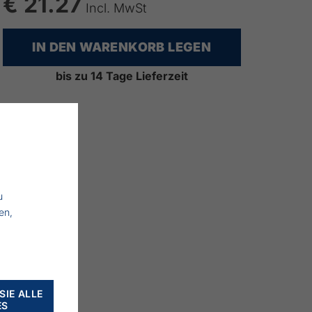
€ 21.27
Incl. MwSt
IN DEN WARENKORB LEGEN
bis zu 14 Tage Lieferzeit
u
en,
SIE ALLE
ES