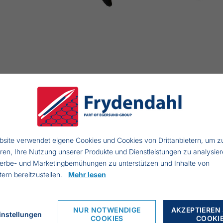
site verwendet eigene Cookies und Cookies von Drittanbietern, um z
eren, Ihre Nutzung unserer Produkte und Dienstleistungen zu analysier
ad Messer
erbe- und Marketingbemühungen zu unterstützen und Inhalte von
etern bereitzustellen.
Mehr lesen
hwarzer Plastikgriff
nge der Klinge: 16 cm
NUR NOTWENDIGE
AKZEPTIEREN 
otale Länge: 32 cm
instellungen
COOKIES
COOKI