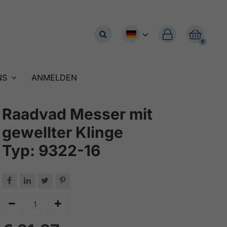


0
NS
ANMELDEN
Raadvad Messer mit
gewellter Klinge
Typ: 9322-16





