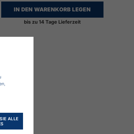
IN DEN WARENKORB LEGEN
bis zu 14 Tage Lieferzeit
u
en,
SIE ALLE
ES