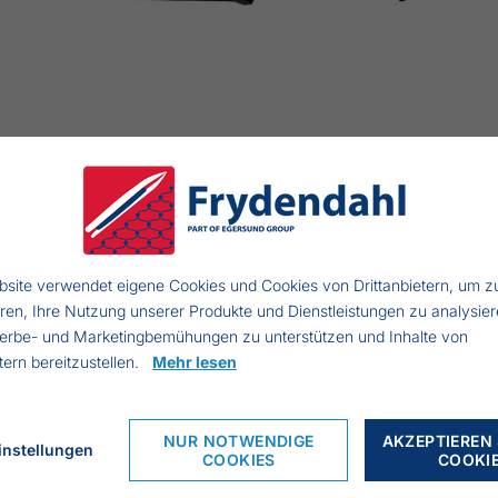
site verwendet eigene Cookies und Cookies von Drittanbietern, um z
eren, Ihre Nutzung unserer Produkte und Dienstleistungen zu analysier
erbe- und Marketingbemühungen zu unterstützen und Inhalte von
dal Küchenmesser
etern bereitzustellen.
Mehr lesen
hwarzer Plastikgriff
inge aus rostfreiem, schwedischen Qualitätsstahl
NUR NOTWENDIGE
AKZEPTIEREN 
instellungen
COOKIES
COOKI
änge: 290 mm