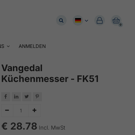


0
NS
ANMELDEN
Vangedal
Küchenmesser - FK51






€ 28.78
Incl. MwSt