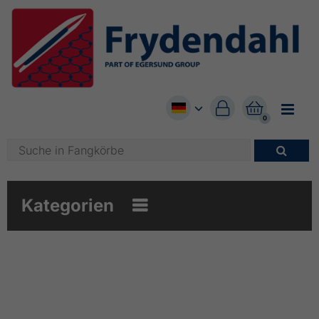


0

Kategorien
