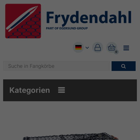


0

Kategorien
