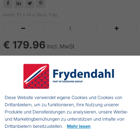




nordic 91 x 45 x 36cm, 9 kg.


€ 179.96
Incl. MwSt
IN DEN WARENKORB LEGEN
bis zu 14 Tage Lieferzeit
Hummerkorb
Diese Website verwendet eigene Cookies und Cookies von
Drittanbietern, um zu funktionieren, Ihre Nutzung unserer
91 x 45 x 36cm, 9 kg.
Produkte und Dienstleistungen zu analysieren, unsere Werbe-
und Marketingbemühungen zu unterstützen und Inhalte von
Drittanbietern bereitzustellen.
Mehr lesen
Lübsche Str. 32