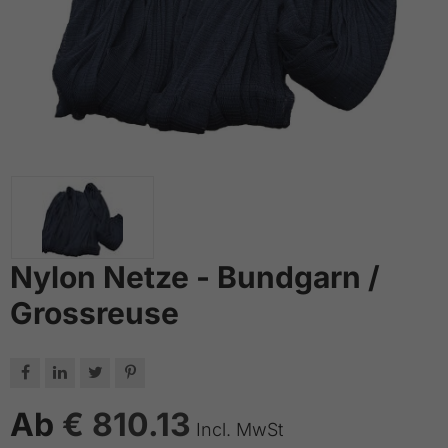
Nylon Netze - Bundgarn /
Grossreuse




Ab
€ 810.13
Incl. MwSt