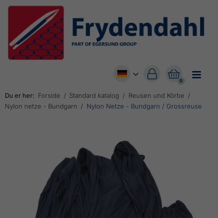


0
Du er her:
Forside
Standard katalog
Reusen und Körbe
Nylon netze - Bundgarn
Nylon Netze - Bundgarn / Grossreuse