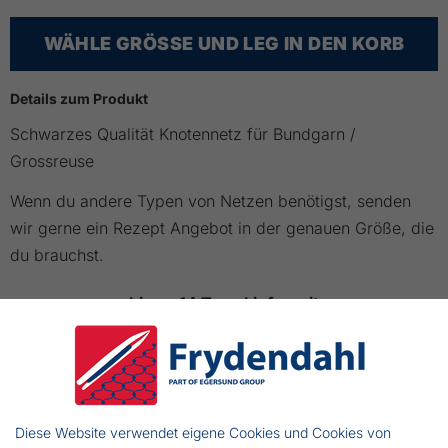
WÄHLE GRÖSSE UND LEG IN DEN KORB
Details zum Produkt
Schwarzes Qualität Knotennetz für Bundgarn /
Grossreuse
Wenn du andere Typen von Netzen benötigst, senden
wir gerne ein Rezept Angebot in der genauen Größe, die
du brauchst.
bis zu 14 Tage Lieferzeit
VARIANTE
DIMENSION
ANZAHL
PREIS
KAUFEN
335011
210d/24
€ 1,113.89
Diese Website verwendet eigene Cookies und Cookies von