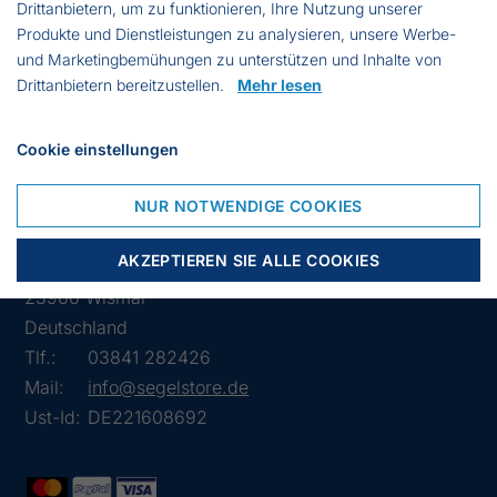
Drittanbietern, um zu funktionieren, Ihre Nutzung unserer
Produkte und Dienstleistungen zu analysieren, unsere Werbe-
331014
210d/18
€ 892.34
und Marketingbemühungen zu unterstützen und Inhalte von
Drittanbietern bereitzustellen.
Mehr lesen
331016
210d/18
€ 810.13
Cookie einstellungen
NUR NOTWENDIGE COOKIES
AKZEPTIEREN SIE ALLE COOKIES
Lübsche Str. 32
23966 Wismar
Deutschland
Tlf.:
03841 282426
Mail:
info@segelstore.de
Ust-Id:
DE221608692