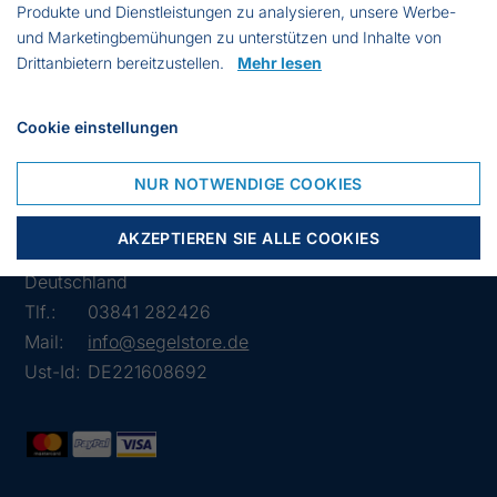
Produkte und Dienstleistungen zu analysieren, unsere Werbe-
VARIANTE
FARBE
ANZAHL
PREIS
KAUFEN
und Marketingbemühungen zu unterstützen und Inhalte von
Drittanbietern bereitzustellen.
Mehr lesen
3580
Braun
€ 10.82
Cookie einstellungen
NUR NOTWENDIGE COOKIES
Lübsche Str. 32
AKZEPTIEREN SIE ALLE COOKIES
23966 Wismar
Deutschland
Tlf.:
03841 282426
Mail:
info@segelstore.de
Ust-Id:
DE221608692