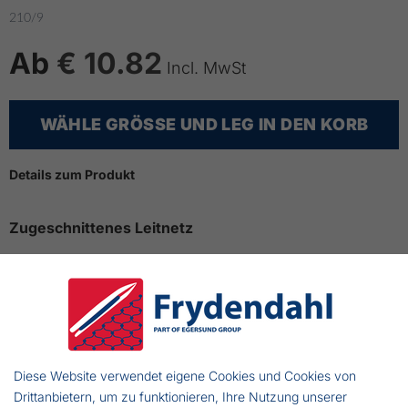
210/9
Ab
€ 10.82
Incl. MwSt
WÄHLE GRÖSSE UND LEG IN DEN KORB
Details zum Produkt
Zugeschnittenes Leitnetz
210/9 x 16 mm x 25,5 md x 625 kn
Braunes Knotennetz
6 m lang für Reuse 80/7B
bis zu 14 Tage Lieferzeit
Diese Website verwendet eigene Cookies und Cookies von
Drittanbietern, um zu funktionieren, Ihre Nutzung unserer