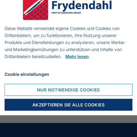
Länge:
500 cm
Höhe:
90 cm
Farbe:
Schwarz
Diese Website verwendet eigene Cookies und Cookies von
Drittanbietern, um zu funktionieren, Ihre Nutzung unserer
Produkte und Dienstleistungen zu analysieren, unsere Werbe-
und Marketingbemühungen zu unterstützen und Inhalte von
Drittanbietern bereitzustellen.
Mehr lesen
bis zu 14 Tage Lieferzeit
Cookie einstellungen
VARIANTE
TYPE
ANZAHL
PREIS
KAUFEN
NUR NOTWENDIGE COOKIES
2411
Zusammengenäht
€
Reuse
125.19
AKZEPTIEREN SIE ALLE COOKIES