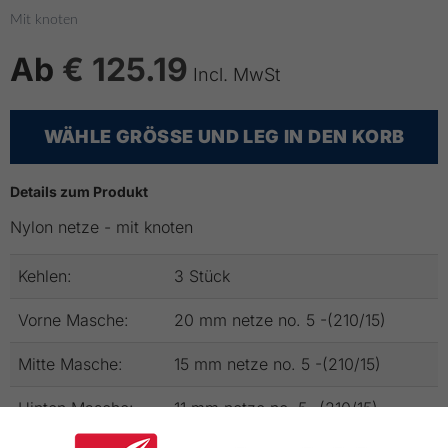
Mit knoten
Ab
€ 125.19
Incl. MwSt
WÄHLE GRÖSSE UND LEG IN DEN KORB
Details zum Produkt
Nylon netze - mit knoten
Kehlen:
3 Stück
Vorne Masche:
20 mm netze no. 5 -(210/15)
Mitte Masche:
15 mm netze no. 5 -(210/15)
Hinten Masche:
11 mm netze no. 5 -(210/15)