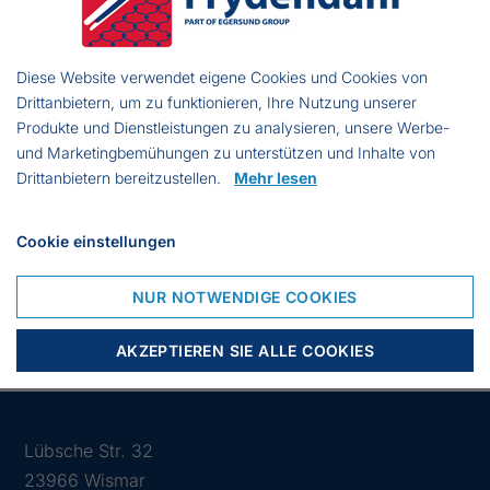
Höhe:
55 cm
Farbe:
Grün
Diese Website verwendet eigene Cookies und Cookies von
Drittanbietern, um zu funktionieren, Ihre Nutzung unserer
Produkte und Dienstleistungen zu analysieren, unsere Werbe-
und Marketingbemühungen zu unterstützen und Inhalte von
bis zu 14 Tage Lieferzeit
Drittanbietern bereitzustellen.
Mehr lesen
Cookie einstellungen
VARIANTE
TYPE
ANZAHL
PREIS
KAUFEN
NUR NOTWENDIGE COOKIES
2725
Zusammengenäht
€
Reuse
85.33
AKZEPTIEREN SIE ALLE COOKIES
Lübsche Str. 32
23966 Wismar