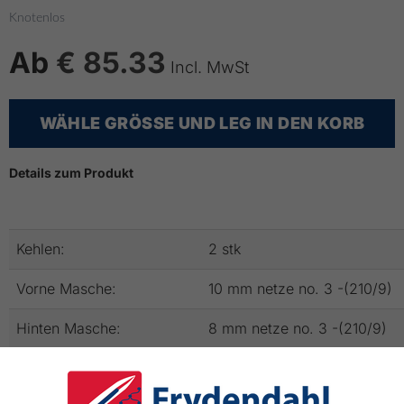
Knotenlos
Ab
€ 85.33
Incl. MwSt
WÄHLE GRÖSSE UND LEG IN DEN KORB
Details zum Produkt
Kehlen:
2 stk
Vorne Masche:
10 mm netze no. 3 -(210/9)
Hinten Masche:
8 mm netze no. 3 -(210/9)
Länge:
230 cm