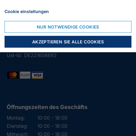
Cookie einstellungen
Lübsche Str. 32
23966 Wismar
NUR NOTWENDIGE COOKIES
Deutschland
Tlf.:
03841 282426
AKZEPTIEREN SIE ALLE COOKIES
Mail:
info@segelstore.de
Ust-Id:
DE221608692
Öffnungszeiten des Geschäfts
Montag:
10:00 - 18:00
Dienstag:
10:00 - 18:00
Mittwoch:
10:00 - 18:00