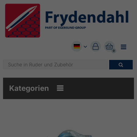


0

Kategorien
