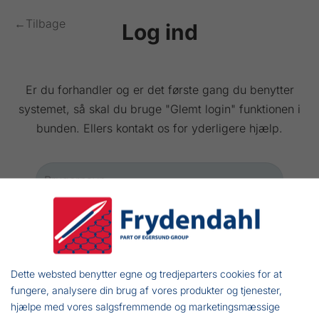
←Tilbage
Log ind
Er du forhandler og er det første gang du benytter
systemet, så skal du bruge "Glemt login" funktionen i
bunden. Ellers kontakt os for yderligere hjælp.
Dette websted benytter egne og tredjeparters cookies for at
LOG IND
fungere, analysere din brug af vores produkter og tjenester,
hjælpe med vores salgsfremmende og marketingsmæssige