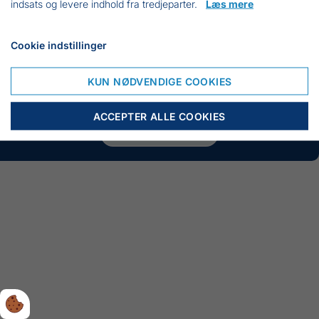
indsats og levere indhold fra tredjeparter.
Læs mere
GLEMT LOGIN ?
Cookie indstillinger
Har du ikke
KUN NØDVENDIGE COOKIES
en bruger?
ACCEPTER ALLE COOKIES
OPRET BRUGER