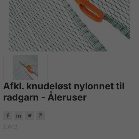
Afkl. knudeløst nylonnet til
radgarn - Åleruser




210/12