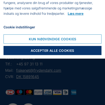
fungere, analysere din brug af vores produkter og tjenester,
3590
8 m
Grøn
115,50 dkk
hjælpe med vores salgsfremmende og marketingsmæssige
indsats og levere indhold fra tredjeparter.
Læs mere
3595
8 m
Grøn
128,00 dkk
Cookie indstillinger
KUN NØDVENDIGE COOKIES
ACCEPTER ALLE COOKIES
Frejasvej 7 A
6950 Ringkøbing
Tlf.:
+45 97 31 13 11
Mail:
fiskenet@frydendahl.com
CVR:
DK 15891645