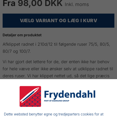
Fra
98,00 DKK
Inkl. moms
VÆLG VARIANT OG LÆG I KURV
Detaljer om produktet
Afklippet radnet i 210d/12 til følgende ruser 75/5, 80/5,
80/7 og 100/7.
Vi har gjort det lettere for de, der enten ikke har behov
for hele væve eller ikke ønsker selv at udklippe radnet til
deres ruser. Vi har klippet nettet ud, så det lige præcis
passer til de enkelte ruser.
VARIANT
LÆNGDE
FARVER
ANTAL
PRIS INKL
KØB
MOMS
Dette websted benytter egne og tredjeparters cookies for at