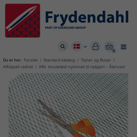



0
Du er her:
Forside
Standard katalog
Tejner og Ruser
Afklippet radnet
Afkl. knudeløst nylonnet til radgarn - Åleruser