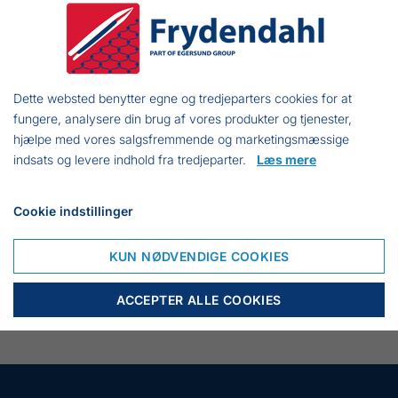
VARIANT
MASKE
FARVER
ANTAL
PRIS INKL
KØB
STR.
MOMS
Dette websted benytter egne og tredjeparters cookies for at
3600
11 mm
Sort
178,50 dkk
fungere, analysere din brug af vores produkter og tjenester,
hjælpe med vores salgsfremmende og marketingsmæssige
indsats og levere indhold fra tredjeparter.
Læs mere
3601
15 mm
Sort
108,00 dkk
Cookie indstillinger
3602
20 mm
Sort
97,00 dkk
KUN NØDVENDIGE COOKIES
3603
20 mm
Sort
67,50 dkk
ACCEPTER ALLE COOKIES