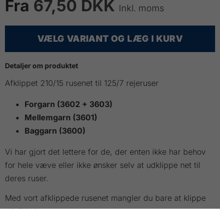
Fra
67,50 DKK
Inkl. moms
VÆLG VARIANT OG LÆG I KURV
Detaljer om produktet
Afklippet 210/15 rusenet til 125/7 rejeruser
Forgarn (3602 + 3603)
Mellemgarn (3601)
Baggarn (3600)
Vi har gjort det lettere for de, der enten ikke har behov
for hele væve eller ikke ønsker selv at udklippe net til
deres ruser.
Med vort afklippede rusenet mangler du bare at klippe
ud til kalv.