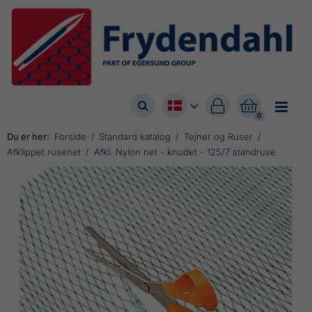



0
Du er her:
Forside
Standard katalog
Tejner og Ruser
Afklippet rusenet
Afkl. Nylon net - knudet - 125/7 standruse