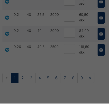
dkk
0,2
40
25,5
2000
60,50
dkk
0,2
40
40
2000
84,00
dkk
0,20
40
40,5
2500
118,50
dkk
«
1
2
3
4
5
6
7
8
9
»