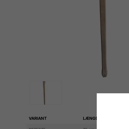
VARIANT
LÆNGDE