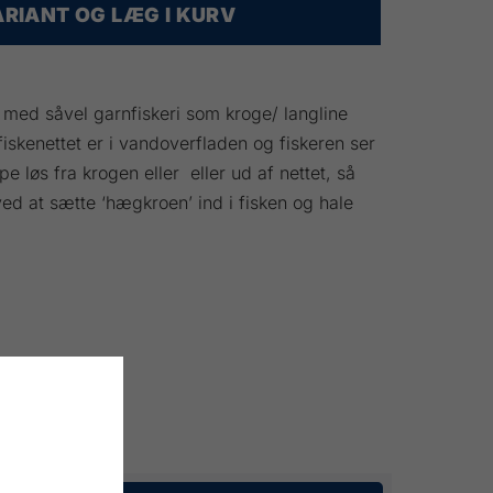
RIANT OG LÆG I KURV
med såvel garnfiskeri som kroge/ langline
 fiskenettet er i vandoverfladen og fiskeren ser
ippe løs fra krogen eller eller ud af nettet, så
ved at sætte ‘hægkroen’ ind i fisken og hale
KØB