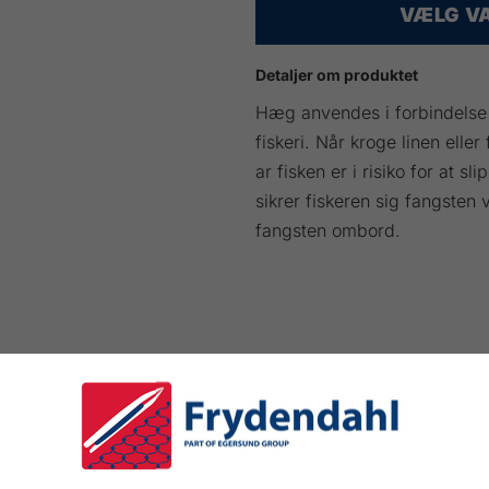
VÆLG VA
Detaljer om produktet
Hæg anvendes i forbindelse 
fiskeri. Når kroge linen eller
ar fisken er i risiko for at sl
sikrer fiskeren sig fangsten 
fangsten ombord.
ANTAL
PRIS INKL MOMS