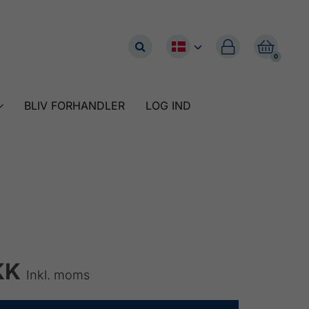


0
BLIV FORHANDLER
LOG IND
KK
Inkl. moms