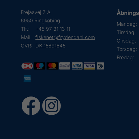
Frejasvej 7 A
Åbningst
6950 Ringkøbing
Mandag:
Tlf.:
+45 97 31 13 11
Tirsdag:
Mail:
fiskenet@frydendahl.com
Onsdag:
CVR:
DK 15891645
Torsdag:
Fredag: