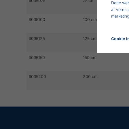
9035075
75 cm
Dette web
af vores 
marketing
9035100
100 cm
9035125
125 cm
Cookie in
9035150
150 cm
9035200
200 cm