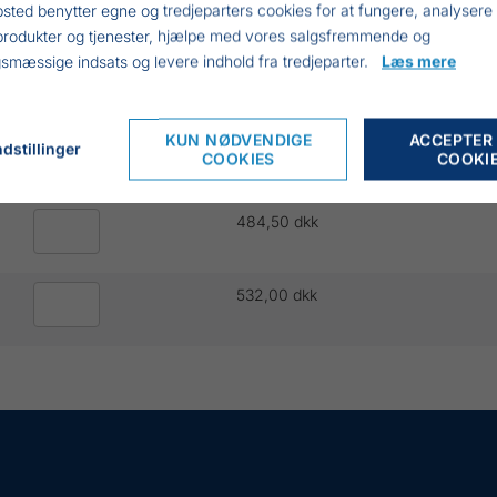
144,88 dkk
sted benytter egne og tredjeparters cookies for at fungere, analysere
produkter og tjenester, hjælpe med vores salgsfremmende og
smæssige indsats og levere indhold fra tredjeparter.
Læs mere
211,25 dkk
KUN NØDVENDIGE
ACCEPTER
172,00 dkk
dstillinger
COOKIES
COOKI
484,50 dkk
532,00 dkk