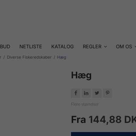
LBUD
NETLISTE
KATALOG
REGLER
OM OS
r
Diverse Fiskeredskaber
Hæg
Hæg




Flere størrelser
Fra
144,88 D