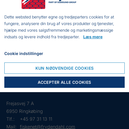
2"
49 mm
3,00 dkk
Dette websted benytter egne og tredjeparters cookies for at
fungere, analysere din brug af vores produkter og tjenester,
3"
74 mm
7,50 dkk
hjælpe med vores salgsfremmende og marketingsmæssige
indsats og levere indhold fra tredjeparter.
Læs mere
3,5"
85 mm
6,50 dkk
Cookie indstillinger
3,75"
100 mm
7,00 dkk
KUN NØDVENDIGE COOKIES
ACCEPTER ALLE COOKIES
Frejasvej 7 A
6950 Ringkøbing
Tlf.:
+45 97 31 13 11
Mail:
fiskenet@frydendahl.com