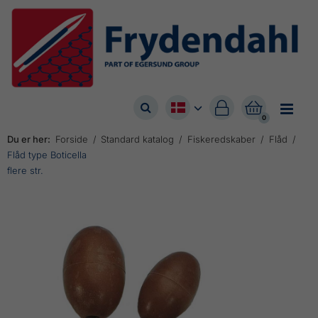



0
Du er her:
Forside
Standard katalog
Fiskeredskaber
Flåd
Flåd type Boticella
flere str.