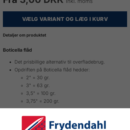
Inkl. moms
VÆLG VARIANT OG LÆG I KURV
Detaljer om produktet
Boticella flåd
Det prisbillige alternativ til overfladebrug.
Opdriften på Boticella flåd hedder:
2" = 30 gr.
3" = 63 gr.
3,5" = 100 gr.
3,75" = 200 gr.
VARIANT
LÆNGDE
ANTAL
PRIS INKL MOMS
KØB