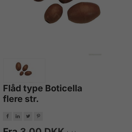
Flåd type Boticella
flere str.




Fra
3,00 DKK