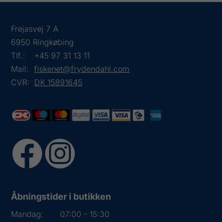
Frejasvej 7 A
6950 Ringkøbing
Tlf.:
+45 97 31 13 11
Mail:
fiskenet@frydendahl.com
CVR:
DK 15891645
Åbningstider i butikken
Mandag:
07:00 - 15:30