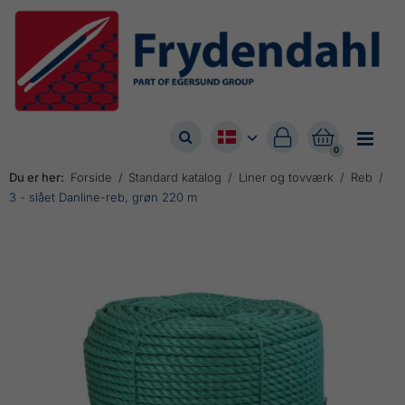



0
Du er her:
Forside
Standard katalog
Liner og tovværk
Reb
3 - slået Danline-reb, grøn 220 m