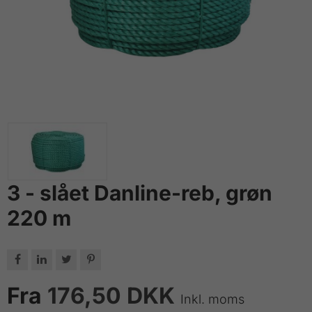
3 - slået Danline-reb, grøn
220 m




Fra
176,50 DKK
Inkl. moms