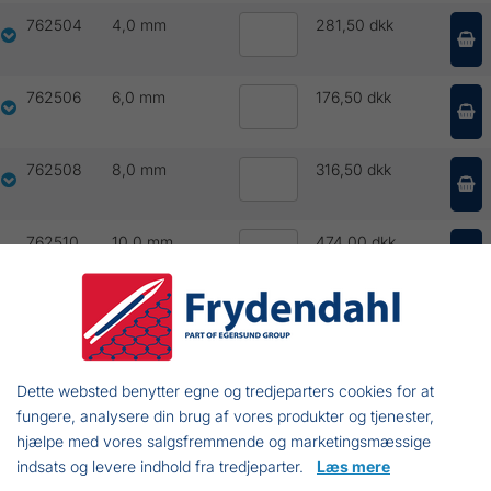
762504
4,0 mm
281,50 dkk
762506
6,0 mm
176,50 dkk
762508
8,0 mm
316,50 dkk
762510
10,0 mm
474,00 dkk
762512
12,0 mm
710,50 dkk
762514
14,0 mm
949,00 dkk
Dette websted benytter egne og tredjeparters cookies for at
fungere, analysere din brug af vores produkter og tjenester,
hjælpe med vores salgsfremmende og marketingsmæssige
762516
16,0 mm
1.847,50 dkk
indsats og levere indhold fra tredjeparter.
Læs mere