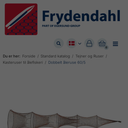



0
Du er her:
Forside
Standard katalog
Tejner og Ruser
Kasteruser til ålefiskeri
Dobbelt åleruse 60/5