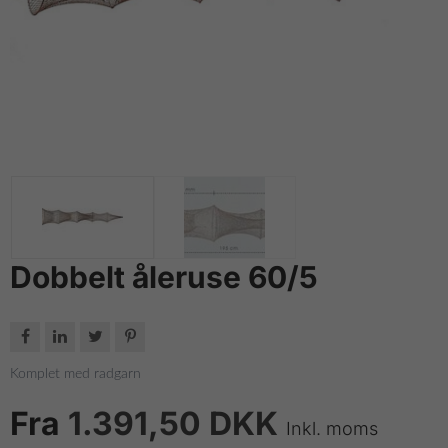
Dobbelt åleruse 60/5




Komplet med radgarn
Fra
1.391,50 DKK
Inkl. moms