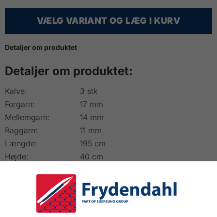
VÆLG VARIANT OG LÆG I KURV
Detaljer om produktet
Detaljer om produktet:
Kalve:
3 stk
Forgarn:
17 mm
Mellemgarn:
14 mm
Baggarn:
11 mm
Længde:
195 cm
Højde:
40 cm
Bøjler:
Rund rustfri stål
Bøjle diameter:
40 / 32,5 / 27,5 / 23 / 23