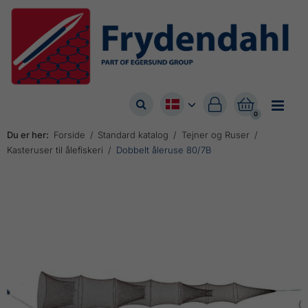



0
Du er her:
Forside
Standard katalog
Tejner og Ruser
Kasteruser til ålefiskeri
Dobbelt åleruse 80/7B