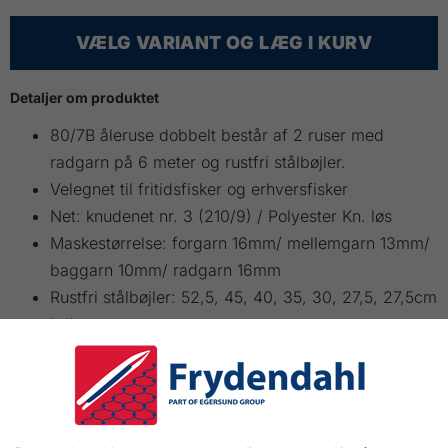
VÆLG VARIANT OG LÆG I KURV
Detaljer om produktet
80/7B åleruse dobbelt består af 2 ruser med
radgarn på 6 meter og rustfri stålbøjler.
Velegnet til fritidsfisker og erhversfisker
Net: knudenet nr. 3 (210/9) / Polyester Kn. løs
Maskestørrelse: forgarn 16mm/ mellemgarn 13mm/
baggarn 10mm/ radgarn 16mm
Rustfri stålbøjler: 52,5, 45, 40, 35, 30, 27,5, 27,5cm
i diameter
Stålbøjler mm 4,5 4 4 4 4 4 4
VARIANT
FARVER
RADGARN
ANTAL
PRIS INKL
KØB