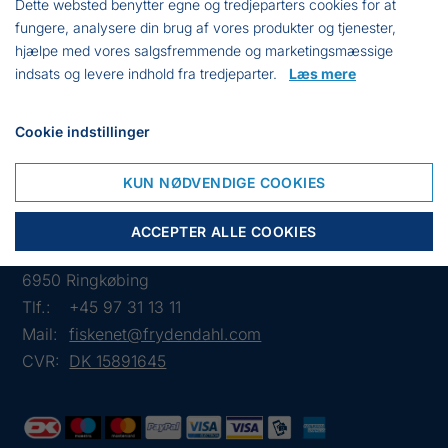
Dette websted benytter egne og tredjeparters cookies for at
MOMS
fungere, analysere din brug af vores produkter og tjenester,
2135
Brun
6 m - 16
1.937,50
hjælpe med vores salgsfremmende og marketingsmæssige
mm
dkk
indsats og levere indhold fra tredjeparter.
Læs mere
2135POL
Brun
6 m - 16
1.858,00
Cookie indstillinger
mm
dkk
KUN NØDVENDIGE COOKIES
ACCEPTER ALLE COOKIES
Frejasvej 7 A
6950 Ringkøbing
Tlf.:
+45 97 31 13 11
Mail:
fiskenet@frydendahl.com
CVR:
DK 15891645