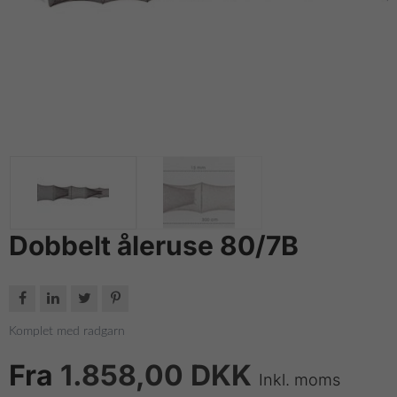
Dobbelt åleruse 80/7B




Komplet med radgarn
Fra
1.858,00 DKK
Inkl. moms