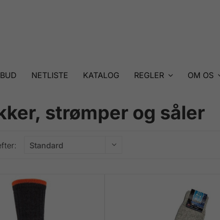
LBUD
NETLISTE
KATALOG
REGLER
OM OS
kker, strømper og såler
fter: