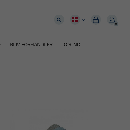


0
BLIV FORHANDLER
LOG IND