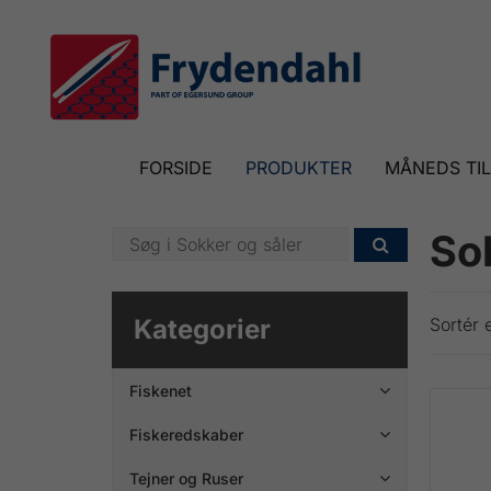
FORSIDE
PRODUKTER
MÅNEDS TI
So

Kategorier
Sortér e
Fiskenet

Fiskeredskaber

Tejner og Ruser
