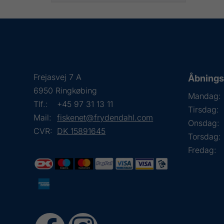
Frejasvej 7 A
Åbningst
6950 Ringkøbing
Mandag:
Tlf.:
+45 97 31 13 11
Tirsdag:
Mail:
fiskenet@frydendahl.com
Onsdag:
CVR:
DK 15891645
Torsdag:
Fredag: