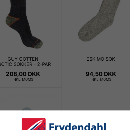
GUY COTTEN
ESKIMO SOK
RCTIC SOKKER - 2-PAR
208,00 DKK
94,50 DKK
INKL. MOMS
INKL. MOMS