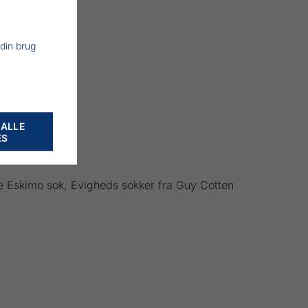
 din brug
 ALLE
ES
ne Eskimo sok, Evigheds sokker fra Guy Cotten