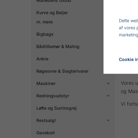
Månedens tilbud
Kurve og Baljer
Dette web
m. mere
af vores 
Bigbags
marketing
VA
Bådtilbehør & Maling

Ankre

Cookie in
Røgeovne & Slagterivarer

Vores u
Maskiner

og Mas
Redningsudstyr

Vi forh
Løfte og Surrinsgrej
Restsalg!

Gavekort