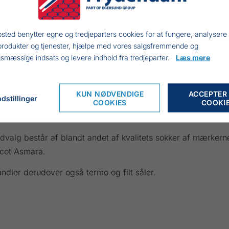
sted benytter egne og tredjeparters cookies for at fungere, analysere
produkter og tjenester, hjælpe med vores salgsfremmende og
smæssige indsats og levere indhold fra tredjeparter.
Læs mere
RMESÅLER ALU-THERM
44,00 DKK
KUN NØDVENDIGE
ACCEPTER
dstillinger
COOKIES
COOKI
INKL. MOMS
dvalg består af blandt andet af kvalitets sokker af mærker
cot Asmara.
andler derudover også termo og filt såler.