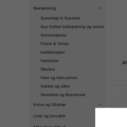
Beklædning

Gummitøj til fiskeriet
Guy Cotten beklædning og tasker
Gummistøvler
Fisker & Termo
kedeldragter
Handsker
A
Waders
Huer og halsvarmer
Sokker og såler
Sweatere og Busserone
Knive og tilbehør

Liner og tovværk
