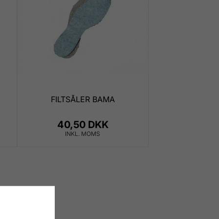
FILTSÅLER BAMA
40,50 DKK
INKL. MOMS