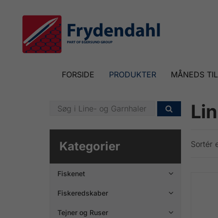
FORSIDE
PRODUKTER
MÅNEDS TI
Li

Kategorier
Sortér e
Fiskenet

Fiskeredskaber

Tejner og Ruser
