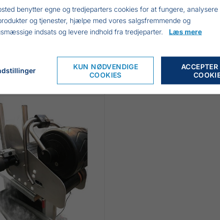
sted benytter egne og tredjeparters cookies for at fungere, analysere
produkter og tjenester, hjælpe med vores salgsfremmende og
smæssige indsats og levere indhold fra tredjeparter.
Læs mere
SØLYST LINEHALER
SØLYST GARNOPREDER
KUN NØDVENDIGE
ACCEPTER
dstillinger
36.806,50 DKK
COOKIES
COOKI
SE VARIANTER
INKL. MOMS