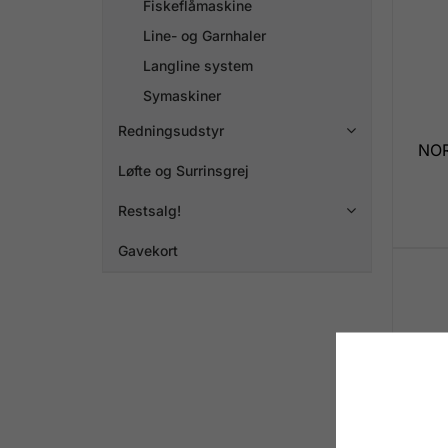
Fiskeflåmaskine
Line- og Garnhaler
Langline system
Symaskiner
Redningsudstyr

NOR
Løfte og Surrinsgrej
Restsalg!

Gavekort