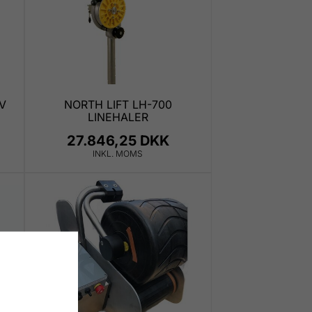
V
NORTH LIFT LH-700
LINEHALER
27.846,25 DKK
INKL. MOMS