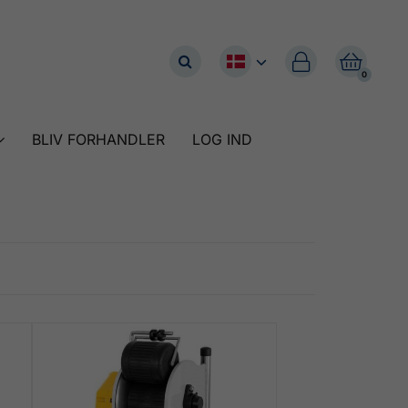


0
BLIV FORHANDLER
LOG IND