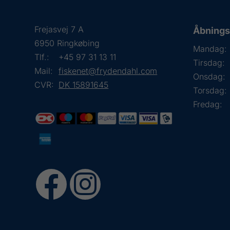
Frejasvej 7 A
Åbningst
6950 Ringkøbing
Mandag:
Tlf.:
+45 97 31 13 11
Tirsdag:
Mail:
fiskenet@frydendahl.com
Onsdag:
CVR:
DK 15891645
Torsdag:
Fredag: