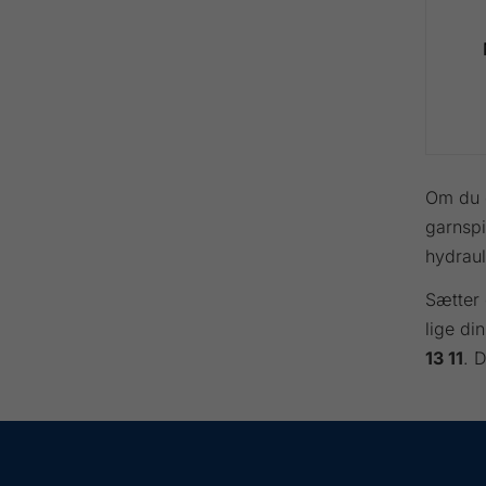
Om du er
garnspi
hydraul
Sætter 
lige di
13 11
. 