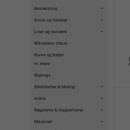
Beklædning

Knive og tilbehør

Liner og tovværk

Månedens tilbud
Kurve og Baljer
m. mere
Bigbags
Bådtilbehør & Maling

Ankre

Røgeovne & Slagterivarer

Maskiner
