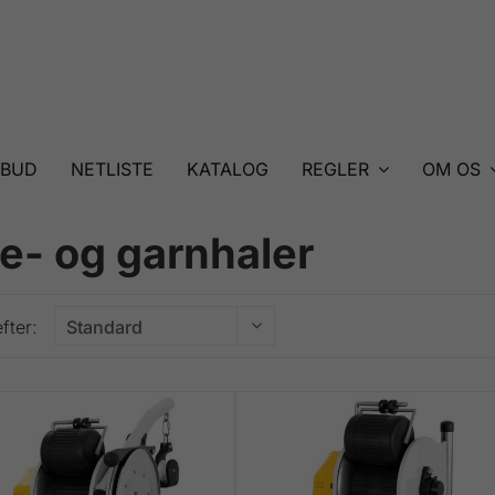
LBUD
NETLISTE
KATALOG
REGLER
OM OS
ne- og garnhaler
fter: