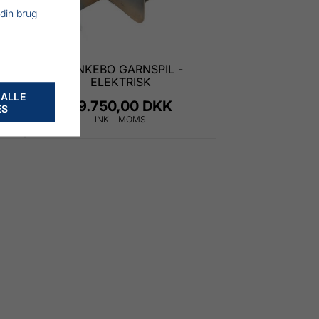
 din brug
MUNKEBO GARNSPIL -
ELEKTRISK
 ALLE
59.750,00 DKK
ES
INKL. MOMS