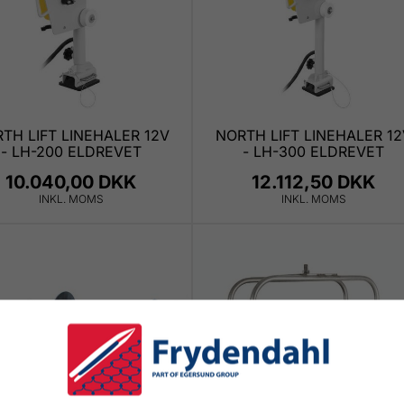
TH LIFT LINEHALER 12V
NORTH LIFT LINEHALER 12
- LH-200 ELDREVET
- LH-300 ELDREVET
10.040,00 DKK
12.112,50 DKK
INKL. MOMS
INKL. MOMS