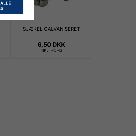
 ALLE
ES
SJÆKEL GALVANISERET
6,50 DKK
INKL. MOMS