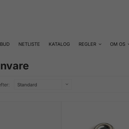
LBUD
NETLISTE
KATALOG
REGLER
OM OS
rnvare
fter: