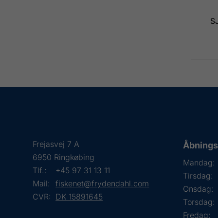
S
Frejasvej 7 A
Åbningst
6950 Ringkøbing
Mandag:
Tlf.:
+45 97 31 13 11
Tirsdag:
Mail:
fiskenet@frydendahl.com
Onsdag:
CVR:
DK 15891645
Torsdag:
Fredag: