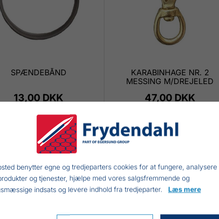
SPÆNDEBÅND
KARABINHAGE NR. 2
MESSING M/DREJELED
13,00 DKK
47,00 DKK
INKL. MOMS
INKL. MOMS
sted benytter egne og tredjeparters cookies for at fungere, analysere
produkter og tjenester, hjælpe med vores salgsfremmende og
smæssige indsats og levere indhold fra tredjeparter.
Læs mere