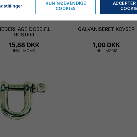
KUN NØDVENDIGE
ACCEPTER
dstillinger
COOKIES
COOKI
JEDERHAGE DOBB.FJ.,
GALVANISERET KOVSER
RUSTFRI
15,88 DKK
1,00 DKK
INKL. MOMS
INKL. MOMS