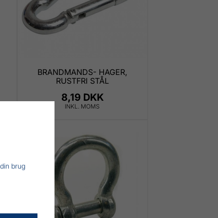
BRANDMANDS- HAGER,
RUSTFRI STÅL
8,19 DKK
INKL. MOMS
 din brug