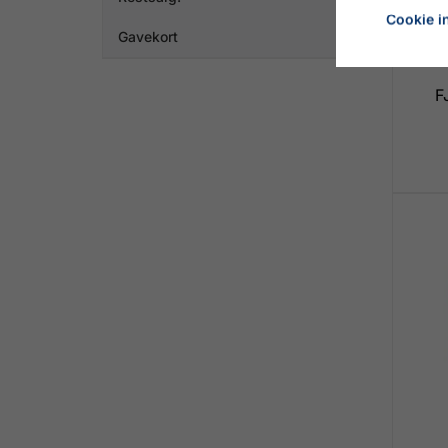
Cookie in
Gavekort
F