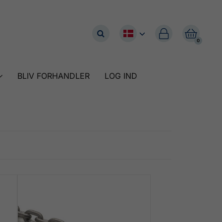


0
BLIV FORHANDLER
LOG IND