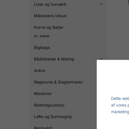
Liner og tovværk

Månedens tilbud
Kurve og Baljer
m. mere
Bigbags
Bådtilbehør & Maling

Ankre

Røgeovne & Slagterivarer

Maskiner

Dette web
Redningsudstyr
af vores 

marketing
Løfte og Surrinsgrej
Restsalg!
