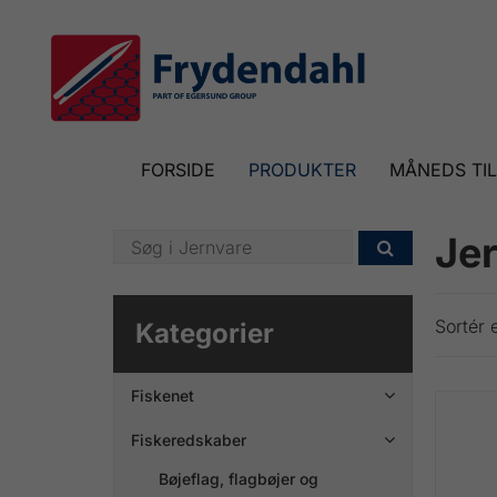
FORSIDE
PRODUKTER
MÅNEDS TI
Je

Sortér e
Kategorier
Fiskenet

Fiskeredskaber

Bøjeflag, flagbøjer og