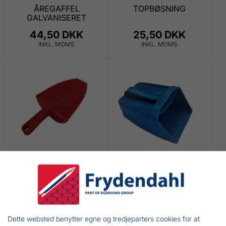
ÅREGAFFEL
TOPBØSNING
GALVANISERET
44,50 DKK
25,50 DKK
INKL. MOMS
INKL. MOMS
PLASTIC ØSESKOVL
PLASTIK ØSEKAR I
RØD
BLÅ
18,00 DKK
43,00 DKK
INKL. MOMS
INKL. MOMS
Dette websted benytter egne og tredjeparters cookies for at