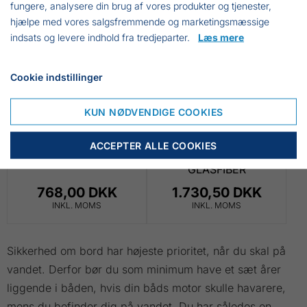
fungere, analysere din brug af vores produkter og tjenester,
hjælpe med vores salgsfremmende og marketingsmæssige
indsats og levere indhold fra tredjeparter.
Læs mere
Cookie indstillinger
KUN NØDVENDIGE COOKIES
ACCEPTER ALLE COOKIES
PLASTKØLLE 1,9 KG
TOILETSPAND,
GLASFIBER
768,00 DKK
1.730,50 DKK
INKL. MOMS
INKL. MOMS
Sikkerhed om bord har højeste prioritet, når du skal på
vandet. Derfor bør du som minimum have et sæt årer
liggende i båden, hvis din båds motor skulle havarere,
mens du befinder dig på vandet. Du har således en