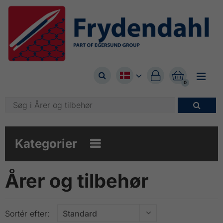



0

Kategorier

Årer og tilbehør
Sortér efter: