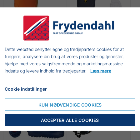
Dette websted benytter egne og tredjeparters cookies for at
GUY COTTEN
GUY COTTEN
ULTRALITE STØVLE
ULTRALITE STØVLE
fungere, analysere din brug af vores produkter og tjenester,
hjælpe med vores salgsfremmende og marketingsmæssige
569,50 DKK
710,63 DKK
indsats og levere indhold fra tredjeparter.
Læs mere
INKL. MOMS
INKL. MOMS
Cookie indstillinger
KUN NØDVENDIGE COOKIES
ACCEPTER ALLE COOKIES