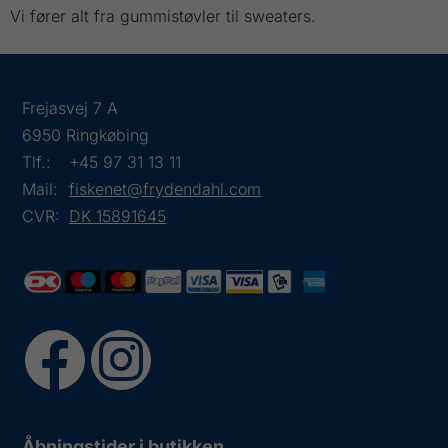
Vi fører alt fra gummistøvler til sweaters.
Frejasvej 7 A
6950 Ringkøbing
Tlf.:
+45 97 31 13 11
Mail:
fiskenet@frydendahl.com
CVR:
DK 15891645
Åbningstider i butikken