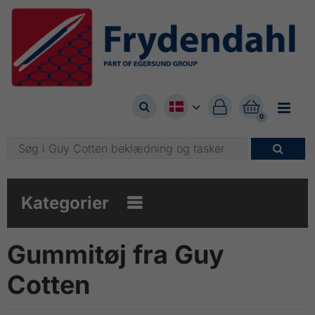



0

Kategorier

Gummitøj fra Guy
Cotten