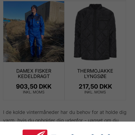
DAMEX FISKER
THERMOJAKKE
KEDELDRAGT
LYNGSØE
903,50 DKK
217,50 DKK
INKL. MOMS
INKL. MOMS
I de kolde vintermåneder har du behov for at holde dig
varm, hvis du opholder dig udenfor - uanset om du
befinder dig på søen eller i land. Fox termokedeldragt er