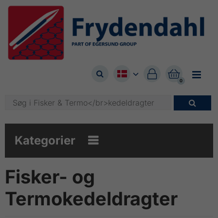



0

Kategorier

Fisker- og
Termokedeldragter