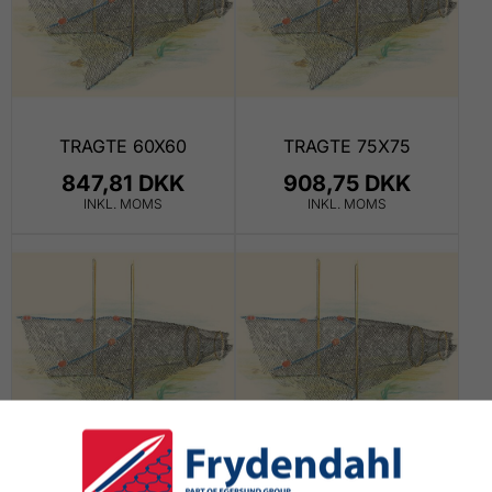
TRAGTE 60X60
TRAGTE 75X75
847,81 DKK
908,75 DKK
INKL. MOMS
INKL. MOMS
TRAGTE 90X90
TRAGTE 100X100